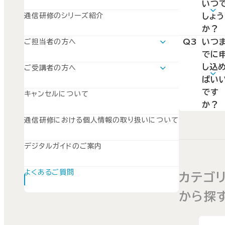
法
いつ
振り返り
の
しょう
通信研修のシリーズ紹介
か？
客
A2
Q3
いつ
ご担当者の方へ
毎月
運用支援ツールについて
でに
「通信
SISのご案内
は15
し込
ご受講者の方へ
研修
SuperGraceのご案内
学習の流れ
ばい
です。
講総
SWSのご案内
です
キャンセルについて
票」
か？
「通信
A3
通信研修における個人情報の取り扱いについて
原則、
研修
開講
講申
デジタルガイドのご案内
の2
書」
を
間前
よくあるご質問
セット
カテゴ
でに
で産
から探
申し
大へ
みい
送り