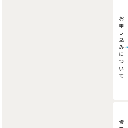
だき
ださ
すと、
い。
お
開講
詳細
申
まで
こち
し
教材
込
【
法人
お届
み
申し
に
いた
み方
つ
ます。
ご案
い
ペー
て
ただ
ジ
】を
し、2
ご覧
週間
ださ
を過
い。
まし
もお
修
法