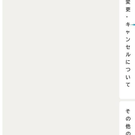
変
了承
の
更
ださ
合
・
い。
キ
申込
ャ
ン
法お
セ
び送
ル
先に
に
いて
つ
は、貴
い
て
社・貴
団体
当の
そ
学アド
の
バイ
他
ーへ
の