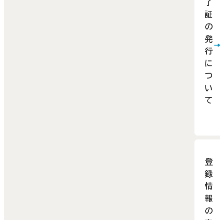
し込
了
の
証
は受
客
の
付け
で、
発
おり
企
行
す。そ
業・
に
の際
団
つ
い
は教
専
て
のお
の
ン
けが
レ
講日
ト
過ぎ
ホ
登
場合
録
ム
あり
情
ー
報
すの
を
の
で、ご
利