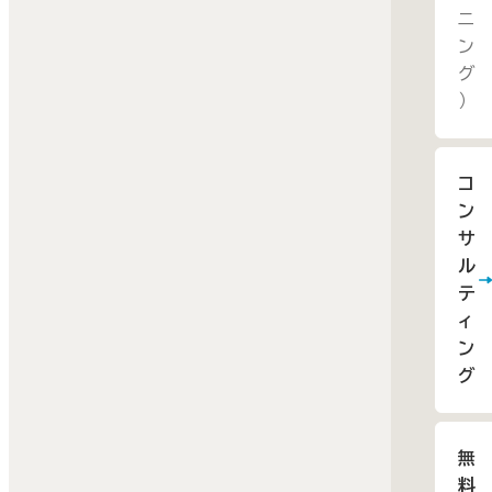
ニ
ン
グ
）
コ
ン
サ
ル
テ
ィ
ン
グ
無
料