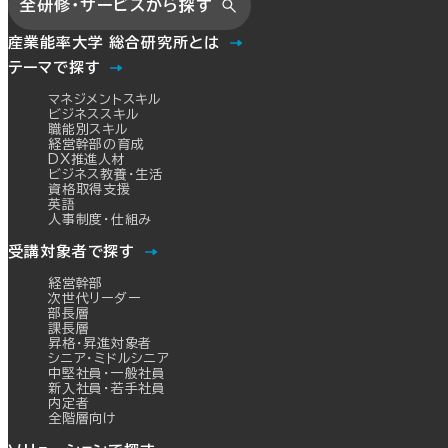
全研修・サービスから探す
産業能率大学 総合研究所とは
テーマで探す
マネジメントスキル
ビジネススキル
職能別スキル
経営幹部の育成
DX推進人材
ビジネス教養・生活
資格取得支援
英語
人事制度・仕組み
受講対象者で探す
経営幹部
次世代リーダー
部長層
課長層
昇格・昇進対象者
シニア・ミドルシニア
中堅社員・一般社員
新入社員・若手社員
内定者
全階層向け