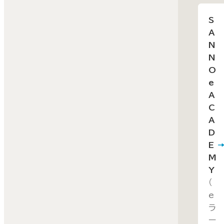
S
個人
A
講申
N
込み
N
付専
O
Web
e
A
サイト
C
A
D
E
M
Y
（
e
ラ
ー