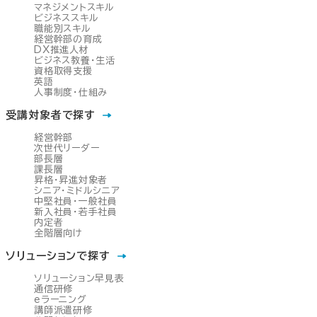
マネジメントスキル
ビジネススキル
職能別スキル
経営幹部の育成
DX推進人材
ビジネス教養・生活
資格取得支援
英語
人事制度・仕組み
受講対象者で探す
経営幹部
次世代リーダー
部長層
課長層
昇格・昇進対象者
シニア・ミドルシニア
中堅社員・一般社員
新入社員・若手社員
内定者
全階層向け
ソリューションで探す
ソリューション早見表
通信研修
eラーニング
講師派遣研修