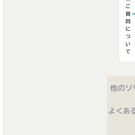
確認
ご
質
上お
問
し込
に
くだ
つ
い。
い
て
個
の
客
他のソ
以下
ンク
より
よくあ
申し
みく
さい。