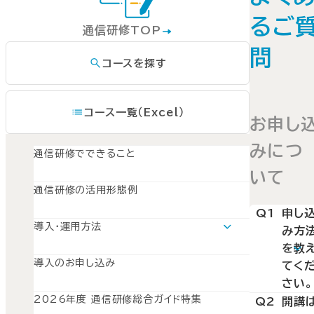
るご
通信研修TOP
問
コースを探す
コース一覧（Excel）
お申し
みにつ
通信研修でできること
いて
通信研修の活用形態例
Q1
申し
導入・運用方法
み方
導入・運用方法TOP
を教
運用モデルスケジュール
導入のお申し込み
てく
導入準備
さい。
募集とPR
開講と受講管理
2026年度 通信研修総合ガイド特集
A1
Q2
開講
受講修了