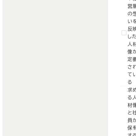
営
の
い
反
し
人
像
定
さ
て
る
求
る
材
と
員
保
す