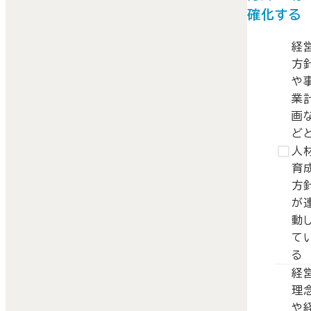
確化する
経
方
や
業
画
ど
人
育
方
が
動
て
る
経
理
や