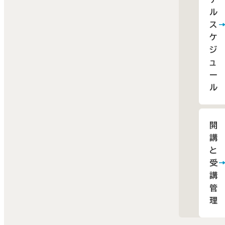
ル
ス
ケ
ジ
ュ
ー
ル
開
講
と
受
講
管
理