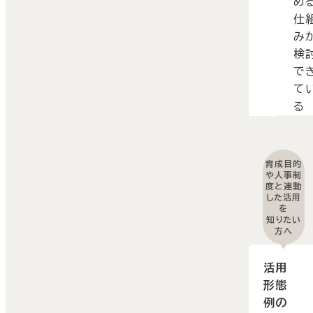
め
仕
み
検
で
て
る
育成目的
や人事制
度と連動
した活用
を
知りたい
方へ
活用
形態
例の