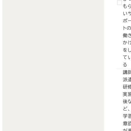
も
い
ポ
ト
働
か
を
て
る
講
派
研
実
後
ど、
学
意
が