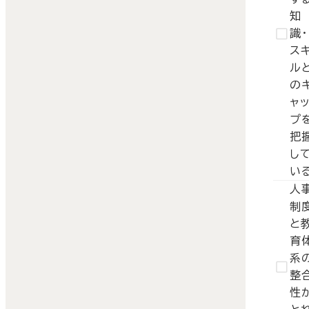
知
識・
ス
ル
の
ャ
プ
把
し
い
人
制
と
育
系
整
性