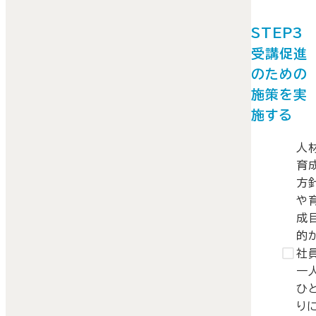
STEP
受講促進
のための
施策を実
施する
人
育
方
や
成
的
社
一
ひ
り