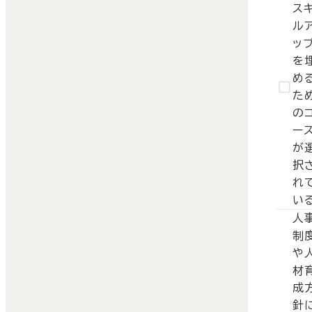
ス
ル
ッ
を
め
た
の
ー
が
択
れ
い
人
制
や
材
成
針