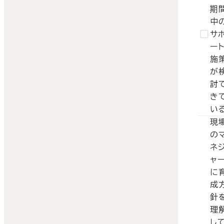
期
中
サ
ー
施
が
討
き
い
現
の
ネ
ャ
に
成
針
理
し