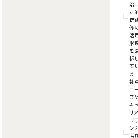
沿
た
信
修
活
形
を
択
て
る
社
ニ
ズ
キ
リ
プ
ン
考