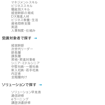
マネジメントスキル
ビジネススキル
職能別スキル
経営幹部の育成
DX推進人材
ビジネス教養・生活
資格取得支援
英語
人事制度・仕組み
受講対象者で探す
経営幹部
次世代リーダー
部長層
課長層
昇格・昇進対象者
シニア・ミドルシニア
中堅社員・一般社員
新入社員・若手社員
内定者
全階層向け
ソリューションで探す
ソリューション早見表
通信研修
eラーニング
講師派遣研修