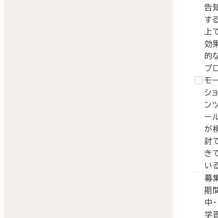
告
す
上
効
的
プ
モ
シ
ン
ー
が
討
き
い
募
期
中・
学