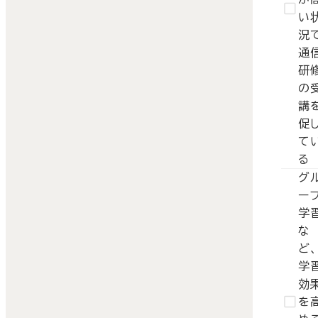
い
況
通
研
の
講
促
て
る
グ
ー
学
な
ど、
学
効
を