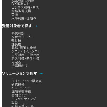
経営幹部の育成
DX推進人材
ビジネス教養・生活
資格取得支援
英語
人事制度・仕組み
受講対象者で探す
経営幹部
次世代リーダー
部長層
課長層
昇格・昇進対象者
シニア・ミドルシニア
中堅社員・一般社員
新入社員・若手社員
内定者
全階層向け
ソリューションで探す
ソリューション早見表
通信研修
eラーニング
講師派遣研修
公開セミナー
コンサルティング
診断
研修支援ツール