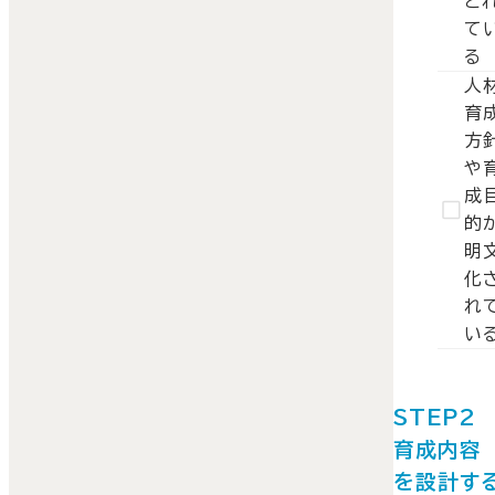
と
て
る
人
育
方
や
成
的
明
化
れ
い
STEP
育成内容
を設計す