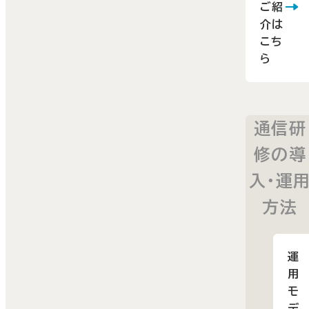
ご紹
介は
こち
ら
通信研
修の導
入・運
方法
運
用
モ
デ