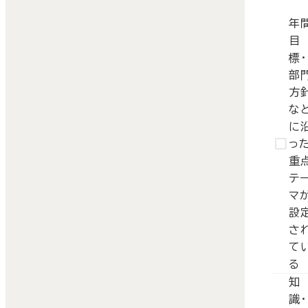
年
目
標・
部
方
な
に
っ
重
テ
マ
設
さ
て
る
知
識・