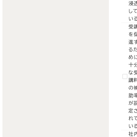
浸
し
い
受
を
進
る
め
十
な
講
の
助
が
定
れ
い
社