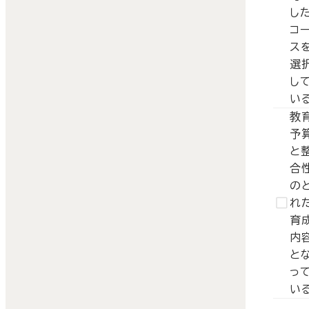
し
コ
ス
選
し
い
教
予
と
合
の
れ
育
内
と
っ
い