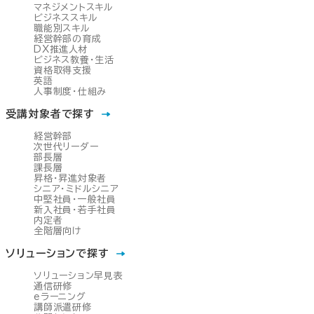
マネジメントスキル
ビジネススキル
職能別スキル
経営幹部の育成
DX推進人材
ビジネス教養・生活
資格取得支援
英語
人事制度・仕組み
受講対象者で探す
経営幹部
次世代リーダー
部長層
課長層
昇格・昇進対象者
シニア・ミドルシニア
中堅社員・一般社員
新入社員・若手社員
内定者
全階層向け
ソリューションで探す
ソリューション早見表
通信研修
eラーニング
講師派遣研修