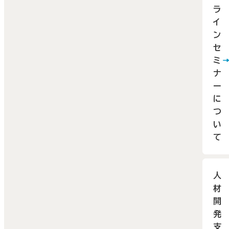
ラ
イ
ン
セ
ミ
ナ
ー
に
つ
い
て
人
材
開
発
支