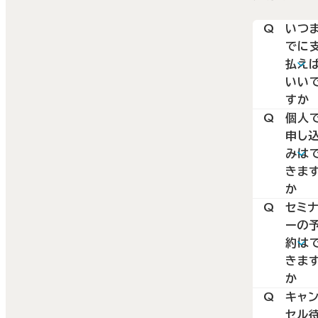
Q
いつ
でに
払え
いい
すか
A
Q
個人
「請求
申し
書」の
みは
記載
きま
容を
か
確認
A
Q
セミ
202
ーの
上、ご
年2
約は
送金
7日
きま
ださ
（月）
か
い。
もち
A
Q
キャ
ご予
セル
して、