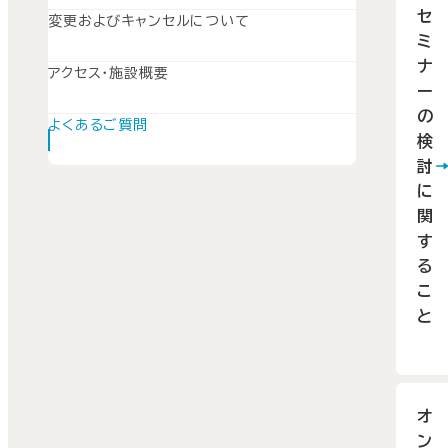
セ
変更およびキャンセルについて
ミ
ナ
アクセス・施設概要
ー
の
よくあるご質問
検
討
に
関
す
る
こ
と
オ
ン