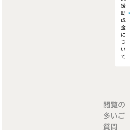
援
助
成
金
に
つ
い
て
閲覧の
多いご
質問