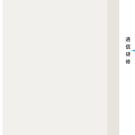
なお
送付
なっ
れる
でも
求書
ル等
記載
通
て空
容を
信
る場
確認
研
修
ります
上、法
人名
から
送金
お願
いた
ます。