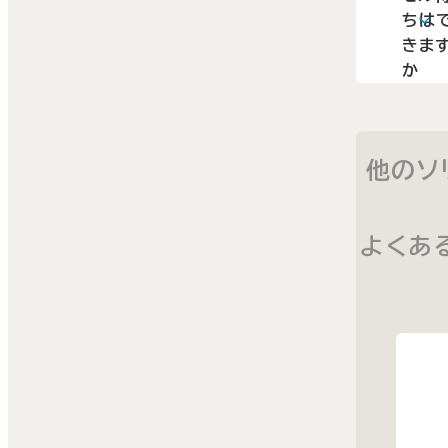
はお
ちは
個人
けで
きま
よる
ませ
か
支払
ん。
A
キャ
（銀行
ちは
振込）
他のソ
でき
のお
お申
り扱
をご
を終
よくあ
れて
いた
Web
まし
に残
た。
を案
セミ
いま
ー参
ご確
費は
さい。
学か