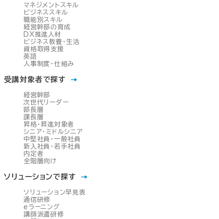
マネジメントスキル
ビジネススキル
職能別スキル
経営幹部の育成
DX推進人材
ビジネス教養・生活
資格取得支援
英語
人事制度・仕組み
受講対象者で探す
経営幹部
次世代リーダー
部長層
課長層
昇格・昇進対象者
シニア・ミドルシニア
中堅社員・一般社員
新入社員・若手社員
内定者
全階層向け
ソリューションで探す
ソリューション早見表
通信研修
eラーニング
講師派遣研修