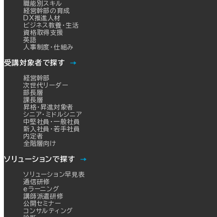
職能別スキル
経営幹部の育成
DX推進人材
ビジネス教養・生活
資格取得支援
英語
人事制度・仕組み
受講対象者で探す
経営幹部
次世代リーダー
部長層
課長層
昇格・昇進対象者
シニア・ミドルシニア
中堅社員・一般社員
新入社員・若手社員
内定者
全階層向け
ソリューションで探す
ソリューション早見表
通信研修
eラーニング
講師派遣研修
公開セミナー
コンサルティング