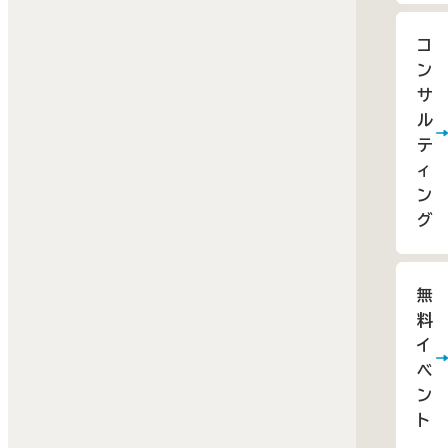
コ
ン
サ
ル
テ
ィ
ン
グ
無
料
イ
ベ
ン
ト