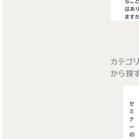
るこ
参加
て空
容を
はあ
を産
ます
る場
確認
ジメ
A7
最少
ります
上、法
クール
行人
人名
min
に達
から
j.sa
ない
送金
c.jp
カテゴ
合は、
お願
ご連
やむ
から探
いた
さい。
得ず
ます。
ミナ
を中
セ
させ
ミ
いた
ナ
ー
く場
の
があ