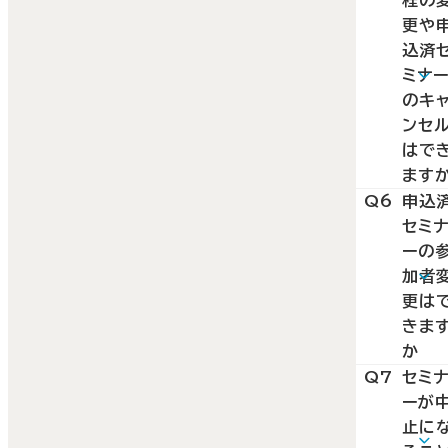
す。
ちは
振込）
更や
込済
でき
のお
ミナ
お申
り扱
のキ
をご
を終
ンセ
れて
いた
はで
Web
まし
ます
A5
Q6
申込
に残
参加
た。
セミ
を案
ンセ
セミ
ーの
いま
キャ
ー参
加者
ご確
21
費は
更は
さい。
「
変更
学か
きま
か
なお
注意
送付
A6
Q7
セミ
なっ
お手
れる
可能
ーが
でも
求書
変更
止に
ル等
記載