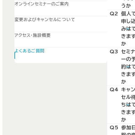
オンラインセミナーのご案内
うか
A1
Q2
個人
「受付
変更およびキャンセルについて
申し
中」と
みは
なっ
アクセス・施設概要
きま
いる
か
ミナ
A2
よくあるご質問
Q3
セミ
202
ーの
につ
年2
約は
ては、
7日
きま
開催
（月）
か
の10
もち
A3
Q4
キャ
ご予
日前
セル
して、
はお
でお
ちは
個人
けで
きま
し込
よる
ませ
か
いた
支払
ん。
A4
Q5
参加
けま
キャ
（銀行
程の