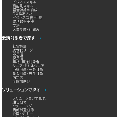
ビジネススキル
職能別スキル
経営幹部の育成
DX推進人材
ビジネス教養・生活
資格取得支援
英語
人事制度・仕組み
受講対象者で探す
経営幹部
次世代リーダー
部長層
課長層
昇格・昇進対象者
シニア・ミドルシニア
中堅社員・一般社員
新入社員・若手社員
内定者
全階層向け
ソリューションで探す
ソリューション早見表
通信研修
eラーニング
講師派遣研修
公開セミナー