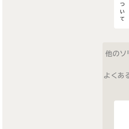
つ
い
て
他のソ
よくあ