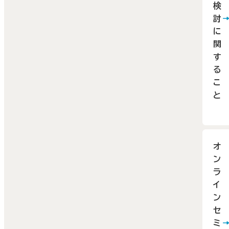
検
ます。
討
（最少
に
催行
関
す
数は
る
ミナ
こ
によ
と
て異
りま
す。）
オ
ン
ラ
イ
ン
セ
ミ