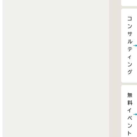
コ
ン
サ
ル
テ
ィ
ン
グ
無
料
イ
ベ
ン
ト