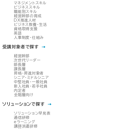
マネジメントスキル
ビジネススキル
職能別スキル
経営幹部の育成
DX推進人材
ビジネス教養・生活
資格取得支援
英語
人事制度・仕組み
受講対象者で探す
経営幹部
次世代リーダー
部長層
課長層
昇格・昇進対象者
シニア・ミドルシニア
中堅社員・一般社員
新入社員・若手社員
内定者
全階層向け
ソリューションで探す
ソリューション早見表
通信研修
eラーニング
講師派遣研修