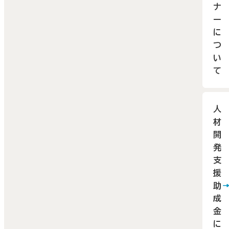
ナ
ー
に
つ
い
て
人
材
開
発
支
援
助
成
金
に