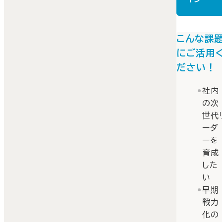
こんな課
にご活用
ださい！
社内
の次
世代
ーダ
ーを
育成
した
い
早期
戦力
化の