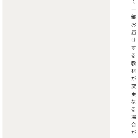
て
一
部
お
届
け
す
る
教
材
が
変
更
な
る
場
合
が