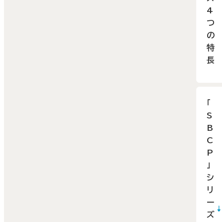
4
つ
の
特
長
「
S
B
C
P
」
シ
リ
ー
ズ