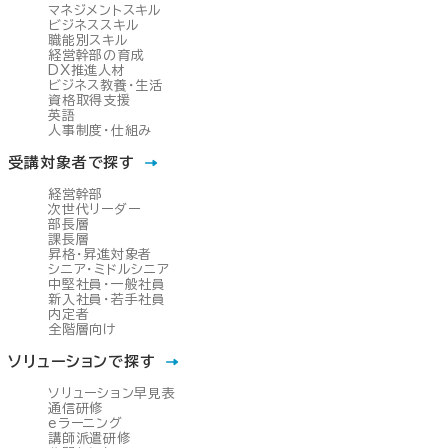
マネジメントスキル
ビジネススキル
職能別スキル
経営幹部の育成
DX推進人材
ビジネス教養・生活
資格取得支援
英語
人事制度・仕組み
受講対象者で探す
経営幹部
次世代リーダー
部長層
課長層
昇格・昇進対象者
シニア・ミドルシニア
中堅社員・一般社員
新入社員・若手社員
内定者
全階層向け
ソリューションで探す
ソリューション早見表
通信研修
eラーニング
講師派遣研修