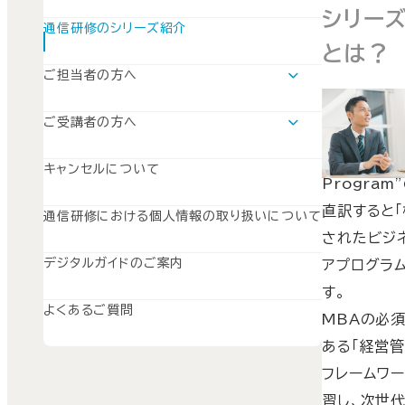
振り返り
シリー
通信研修のシリーズ紹介
とは？
ご担当者の方へ
運用支援ツールについて
SBCPと
SISのご案内
ご受講者の方へ
は、“Struc
SuperGraceのご案内
学習の流れ
Business
SWSのご案内
キャンセルについて
Program
直訳すると
通信研修における個人情報の取り扱いについて
されたビジ
デジタルガイドのご案内
アプログラム
す。
よくあるご質問
MBAの必
ある「経営管
フレームワ
習し、次世