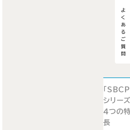
よ
く
あ
る
ご
質
問
「SBCP
シリー
4つの
長