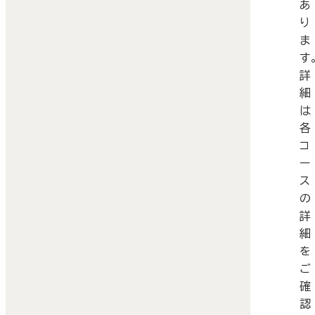
あ
り
ま
す
詳
細
は
各
コ
ー
ス
の
詳
細
を
ご
確
認