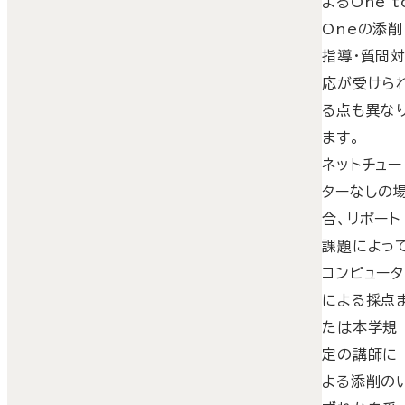
よるOne t
Oneの添削
指導・質問
応が受けら
る点も異な
ます。
ネットチュー
ターなしの
合、リポート
課題によっ
コンピュータ
による採点
たは本学規
定の講師に
よる添削の