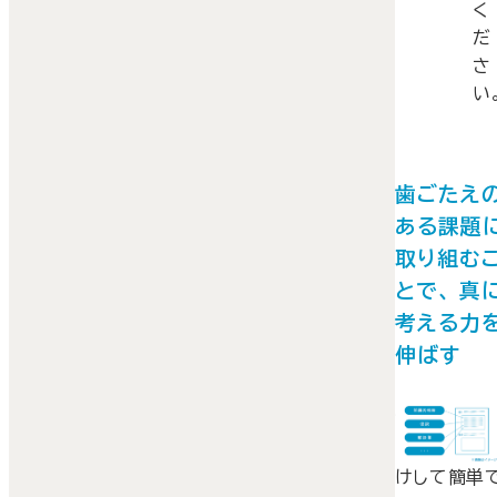
く
だ
さ
い
歯ごたえ
ある課題
取り組む
とで、 真
考える力
伸ばす
SBCPシリ
ズの課題は
けして簡単