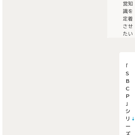
営知
識を
定着
させ
たい
「
S
B
C
P
」
シ
リ
ー
ズ