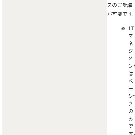
スのご受講
が可能です
IT
マ
ネ
ジ
メ
ン
は
ベ
ー
シ
ク
の
み
で
す