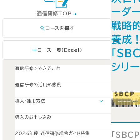
ーダ
通信研修TOP
戦略
コースを探す
養成
コース一覧（Excel）
「SB
シリ
通信研修でできること
通信研修の活用形態例
導入・運用方法
導入・運用方法TOP
運用モデルスケジュール
導入のお申し込み
導入準備
募集とPR
開講と受講管理
「SBCP
2026年度 通信研修総合ガイド特集
受講修了