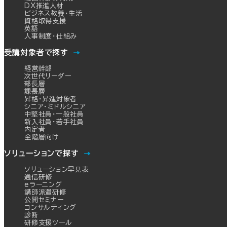
DX推進人材
ビジネス教養・生活
資格取得支援
英語
人事制度・仕組み
受講対象者で探す
経営幹部
次世代リーダー
部長層
課長層
昇格・昇進対象者
シニア・ミドルシニア
中堅社員・一般社員
新入社員・若手社員
内定者
全階層向け
ソリューションで探す
ソリューション早見表
通信研修
eラーニング
講師派遣研修
公開セミナー
コンサルティング
診断
研修支援ツール