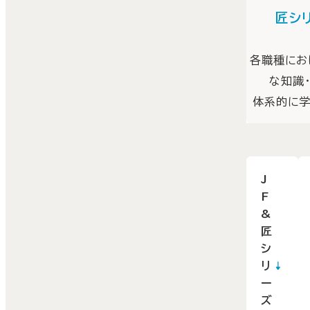
匠シ
各職種にお
な知識
体系的に学
J
F
&
匠
シ
リ
ー
ズ