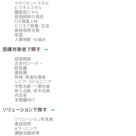
マネジメントスキル
ビジネススキル
職能別スキル
経営幹部の育成
DX推進人材
ビジネス教養・生活
資格取得支援
英語
人事制度・仕組み
受講対象者で探す
経営幹部
次世代リーダー
部長層
課長層
昇格・昇進対象者
シニア・ミドルシニア
中堅社員・一般社員
新入社員・若手社員
内定者
全階層向け
ソリューションで探す
ソリューション早見表
通信研修
eラーニング
講師派遣研修