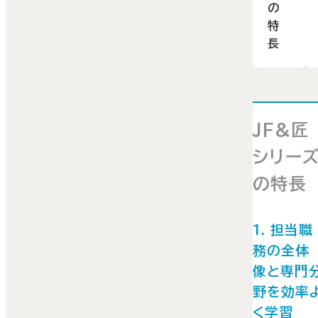
の
特
長
JF&匠
シリー
の特長
1. 担当職
務の全体
像と専門
野を効率
く学習