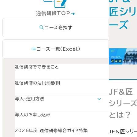
匠シ
通信研修TOP
ーズ
コースを探す
コース一覧（Excel）
通信研修でできること
通信研修の活用形態例
JF&匠
導入・運用方法
シリー
導入・運用方法TOP
運用モデルスケジュール
とは？
導入のお申し込み
導入準備
募集とPR
開講と受講管理
2026年度 通信研修総合ガイド特集
JF&匠シリ
受講修了