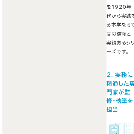
を1920年
代から実践
る本学なら
はの信頼と
実績あるシ
ーズです。
2. 実務に
精通した
門家が監
修・執筆を
担当
JF&匠シリ
ズは「学習