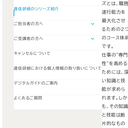
ズとは、職
振り返り
通信研修のシリーズ紹介
遂行能力を
最大化させ
ご担当者の方へ
るための2
運用支援ツールについて
SISのご案内
のコース体
ご受講者の方へ
SuperGraceのご案内
学習の流れ
です。
SWSのご案内
キャンセルについて
仕事の"専
性"を高める
通信研修における個人情報の取り扱いについて
ためには、
い知識と技
デジタルガイドのご案内
能が求めら
れます。しか
よくあるご質問
も、その知
と技能は断
片的なもの