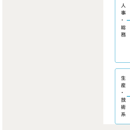
人
事
・
総
務
生
産
・
技
術
系