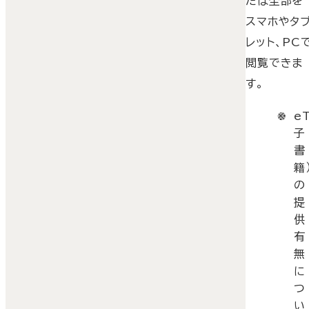
たは全部を
スマホやタ
レット、PC
閲覧できま
す。
e
子
書
籍
の
提
供
有
無
に
つ
い