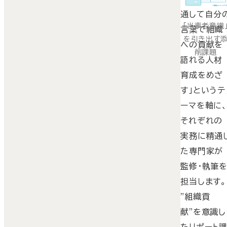
通して自分
「当事者意識
言葉で組織
を引き出す
への貢献を
削課題
語れる人材
育成をめざ
す」というテ
ーマを軸に
それぞれの
実務に精通
た専門家が
監修・執筆
担当します。
"組織貢
献"を意識し
たリポート