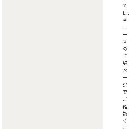
て
は
各
コ
ー
ス
の
詳
細
ペ
ー
ジ
で
ご
確
認
く
だ