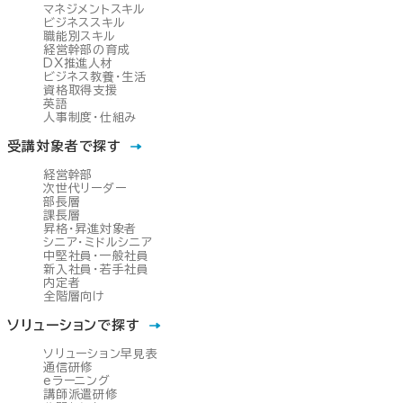
マネジメントスキル
ビジネススキル
職能別スキル
経営幹部の育成
DX推進人材
ビジネス教養・生活
資格取得支援
英語
人事制度・仕組み
受講対象者で探す
経営幹部
次世代リーダー
部長層
課長層
昇格・昇進対象者
シニア・ミドルシニア
中堅社員・一般社員
新入社員・若手社員
内定者
全階層向け
ソリューションで探す
ソリューション早見表
通信研修
eラーニング
講師派遣研修