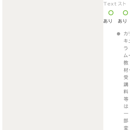
Text
スト
あり
あり
カ
キ
ラ
ム
教
材
受
講
料
等
は
一
部
変