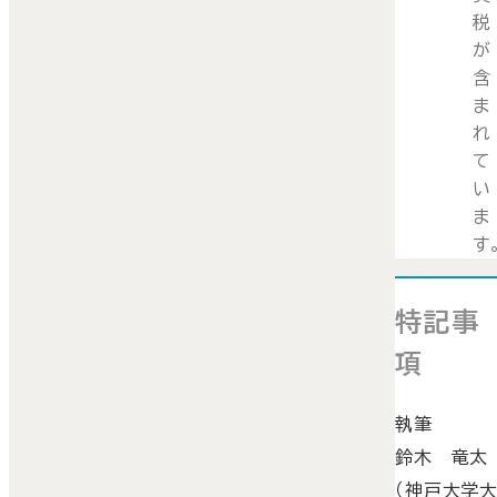
税
が
含
ま
れ
て
い
ま
す
特記事
項
執筆
鈴木 竜太
（神戸大学