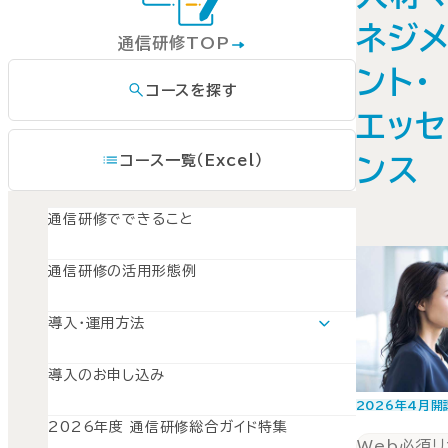
ネジ
通信研修TOP
ント・
コースを探す
エッセ
コース一覧（Excel）
ンス
通信研修でできること
通信研修の活用形態例
導入・運用方法
導入・運用方法TOP
運用モデルスケジュール
導入のお申し込み
導入準備
募集とPR
2026年4月開
開講と受講管理
2026年度 通信研修総合ガイド特集
受講修了
Web必須