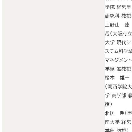
学院 経営学
研究科 教授
上野山 達
哉（大阪府
大学 現代シ
ステム科学
マネジメン
学類 准教授
松本 雄一
（関西学院
学 商学部 
授）
北居 明（
南大学 経営
学部 教授）