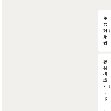
主
な
対
象
者
教
材
構
成
・
リ
ポ
ー