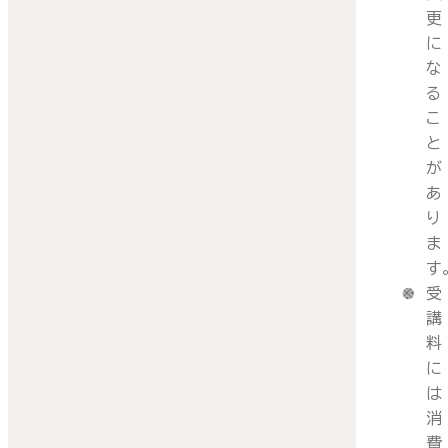
更
に
な
る
こ
と
が
あ
り
ま
す
受
講
料
に
は
消
費