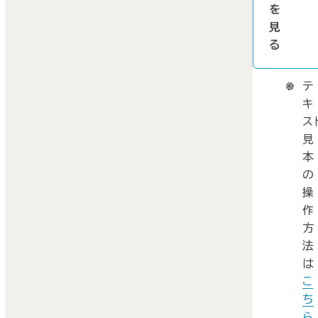
を
見
る
テ
キ
ス
見
本
の
操
作
方
法
は
こ
ち
ら