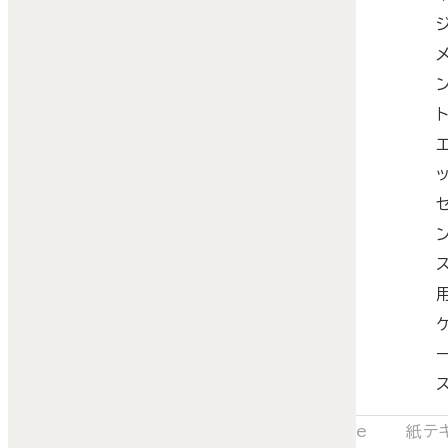
ト
e
紙テ