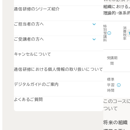
振り返り
組織における
通信研修のシリーズ紹介
理論的・体系
ご担当者の方へ
特
消
別
運用支援ツールについて
費
受
税
SISのご案内
講
率
ご受講者の方へ
料
SuperGraceのご案内
学習の流れ
SWSのご案内
キャンセルについて
受講期
間
通信研修における個人情報の取り扱いについて
標準
デジタルガイドのご案内
学習
時間
よくあるご質問
このコース
ついて
将来の組織