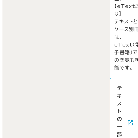
【eText
り】
テキスト
ケース別
は、
eText（
子書籍）
の閲覧も
能です。
テ
キ
ス
ト
の
一
部