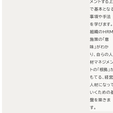
メントする
で基本とな
事項や手法
を学びます
組織のHR
施策の「意
味」がわか
り、自らの
材マネジメ
トの「根拠」
もてる、経
人材になっ
いくための
盤を築きま
す。