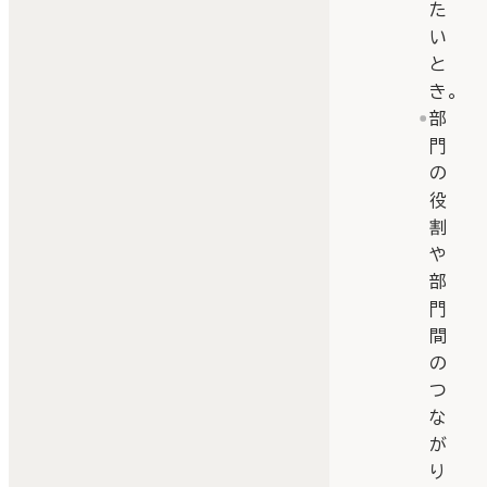
た
い
と
き。
部
門
の
役
割
や
部
門
間
の
つ
な
が
り