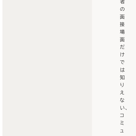
者
の
面
接
場
面
だ
け
で
は
知
り
え
な
い、
コ
ミ
ュ