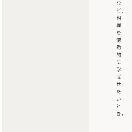
な
ど、
組
織
を
俯
瞰
的
に
学
ば
せ
た
い
と
き。