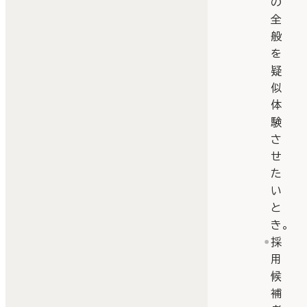
の
全
般
を
疑
似
体
験
さ
せ
た
い
と
き。
採
用
候
補