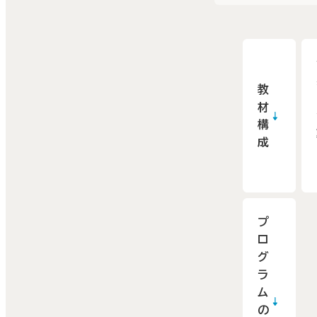
教
材
構
成
プ
ロ
グ
ラ
ム
の