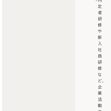
内
定
者
研
修
や
新
入
社
員
研
修
な
ど、
企
業
活
動