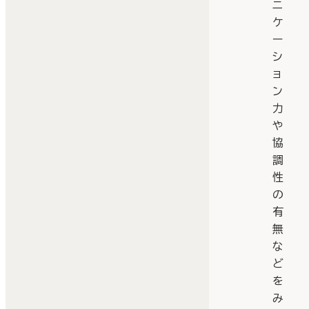
ニ
ケ
ー
シ
ョ
ン
力
や
協
調
性
の
有
無
な
ど
を
み