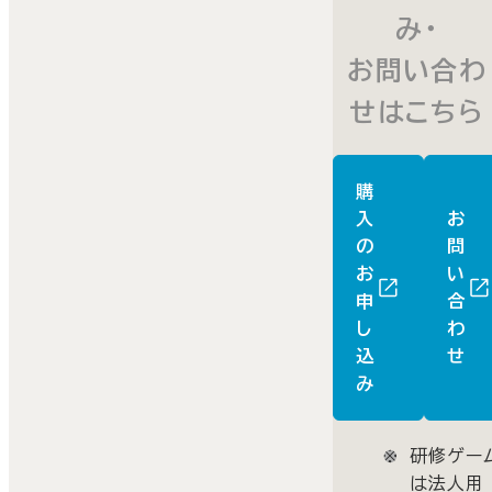
み・
お問い合わ
せはこちら
購
入
お
の
問
お
い
申
合
し
わ
込
せ
み
研修ゲー
は法人用