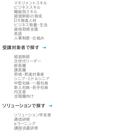
マネジメントスキル
ビジネススキル
職能別スキル
経営幹部の育成
DX推進人材
ビジネス教養・生活
資格取得支援
英語
人事制度・仕組み
受講対象者で探す
経営幹部
次世代リーダー
部長層
課長層
昇格・昇進対象者
シニア・ミドルシニア
中堅社員・一般社員
新入社員・若手社員
内定者
全階層向け
ソリューションで探す
ソリューション早見表
通信研修
eラーニング
講師派遣研修