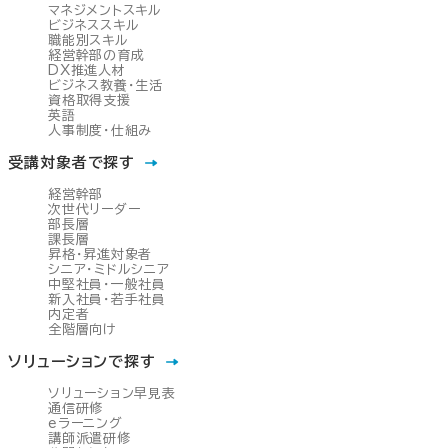
マネジメントスキル
ビジネススキル
職能別スキル
経営幹部の育成
DX推進人材
ビジネス教養・生活
資格取得支援
英語
人事制度・仕組み
受講対象者で探す
経営幹部
次世代リーダー
部長層
課長層
昇格・昇進対象者
シニア・ミドルシニア
中堅社員・一般社員
新入社員・若手社員
内定者
全階層向け
ソリューションで探す
ソリューション早見表
通信研修
eラーニング
講師派遣研修