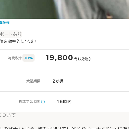
講から
リポートあり
体像を効率的に学ぶ！
19,800
消費税率
10%
円(税込)
2か月
受講期間
16時間
標準学習時間
について
人生の終焉」という、誰もが避けては通れない一大イベントに