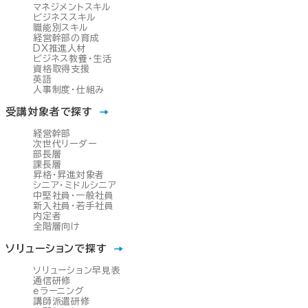
マネジメントスキル
ビジネススキル
職能別スキル
経営幹部の育成
DX推進人材
ビジネス教養・生活
資格取得支援
英語
人事制度・仕組み
受講対象者で探す
経営幹部
次世代リーダー
部長層
課長層
昇格・昇進対象者
シニア・ミドルシニア
中堅社員・一般社員
新入社員・若手社員
内定者
全階層向け
ソリューションで探す
ソリューション早見表
通信研修
eラーニング
講師派遣研修