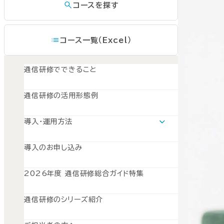
コースを探す
コース一覧（Excel）
通信研修でできること
通信研修の活用形態例
導入・運用方法
導入・運用方法TOP
運用モデルスケジュール
導入のお申し込み
導入準備
募集とPR
開講と受講管理
2026年度 通信研修総合ガイド特集
受講修了
振り返り
通信研修のシリーズ紹介