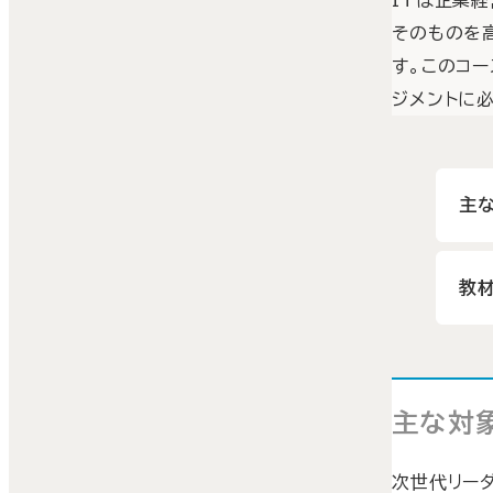
そのものを
す。このコ
ジメントに
主
教材
主な対
次世代リー