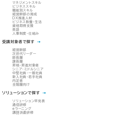
マネジメントスキル
ビジネススキル
職能別スキル
経営幹部の育成
DX推進人材
ビジネス教養・生活
資格取得支援
英語
人事制度・仕組み
受講対象者で探す
経営幹部
次世代リーダー
部長層
課長層
昇格・昇進対象者
シニア・ミドルシニア
中堅社員・一般社員
新入社員・若手社員
内定者
全階層向け
ソリューションで探す
ソリューション早見表
通信研修
eラーニング
講師派遣研修