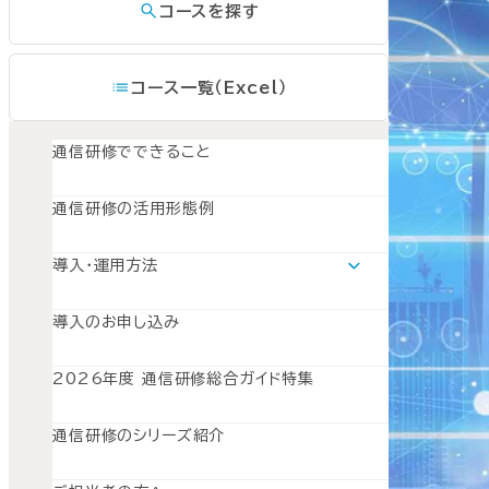
コースを探す
コース一覧（Excel）
通信研修でできること
通信研修の活用形態例
導入・運用方法
導入・運用方法TOP
運用モデルスケジュール
導入のお申し込み
導入準備
募集とPR
開講と受講管理
2026年度 通信研修総合ガイド特集
受講修了
振り返り
通信研修のシリーズ紹介