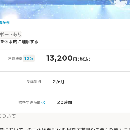
講から
リポートあり
識を体系的に理解する
13,200
消費税率
10%
円(税込)
2か月
受講期間
20時間
標準学習時間
について
経営において、省力化や自動化を目指す基幹システムの導入に