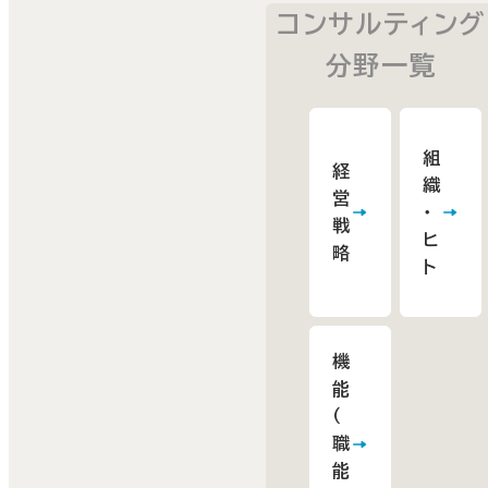
コンサルティング
分野一覧
組
経
織
営
・
戦
ヒ
略
ト
機
能
（
職
能