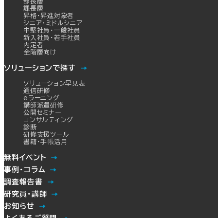
部長層
課長層
昇格・昇進対象者
シニア・ミドルシニア
中堅社員・一般社員
新入社員・若手社員
内定者
全階層向け
ソリューションで探す
ソリューション早見表
通信研修
eラーニング
講師派遣研修
公開セミナー
コンサルティング
診断
研修支援ツール
書籍・手帳活用
無料イベント
事例・コラム
調査報告書
研究員・講師
お知らせ