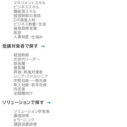
マネジメントスキル
ビジネススキル
職能別スキル
経営幹部の育成
DX推進人材
ビジネス教養・生活
資格取得支援
英語
人事制度・仕組み
受講対象者で探す
経営幹部
次世代リーダー
部長層
課長層
昇格・昇進対象者
シニア・ミドルシニア
中堅社員・一般社員
新入社員・若手社員
内定者
全階層向け
ソリューションで探す
ソリューション早見表
通信研修
eラーニング
講師派遣研修