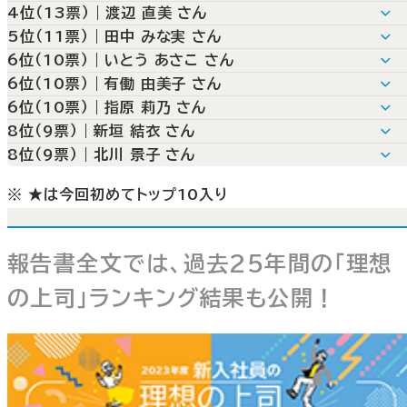
職場雰囲気が良さそう。能力と人間性を兼ね備えて
仕事をしっかり教えてくれそう。ミスをしても怒らな
4位（13票）｜渡辺 直美 さん
いる
さそう
誰にでも平等に接してくれそうだからです
5位（11票）｜田中 みな実 さん
人の気持ちを理解した上で正しい方向に引っ張って
自分にストイックで知識や経験も豊富。 厳しく指導し
ハッキリと物事を発言してくれそうなので頼りにな
部下を盛り上げてくれそう。気分が落ち込んでいる
6位（10票）｜いとう あさこ さん
くれそうだから
てくれつつ面倒を見てくれそうだから
かっこよくてテキパキと仕事をしそうだからたから
に励ましてくれそう
論理的に、気を遣わずズバズバ言ってくれそうだか
6位（10票）｜有働 由美子 さん
明るさと実力を兼ね備えているから
日常生活におけることも相談でき、かつ尊敬できそ
男性にも劣らないカリスマ性と、ハキハキとした言動
人生を楽しみながらも自己実現している
プライベート面でもサポートしてくれそうだから
人生相談がしやすそうで気にかけてくれそう
6位（10票）｜指原 莉乃 さん
しっかりと部下を導いてくれそうだから。誠実に仕
だから
といったものが、やはりリーダーシップを感じ魅力的
あまり深刻にならず、ポジティブに、ミスなどしても
しっかりした面を持ちつつ時には気さくに話しかけ
ダメなことはダメと言ってくれるけど優しそう
人柄の良さ、仕事を教えるのがうまそうだから
8位（9票）｜新垣 結衣 さん
に取り組む姿が尊敬できるから。親しみやすそうだ
面白くて面倒見が良さそう
にうつったため
元気に喝を入れてくれそう。周りの人ともうまくつ
くれそう
周囲をよく観察して様子を見守ってくれそうだから
的確な指示と判断ができそう
組織のリーダーに慣れていそうだから
8位（9票）｜北川 景子 さん
ら
げてくれそう
優しく指導してくれそう
明るく、ユーモアがあり否定的なことを言わなそう
厳しく言うことを言ってくれながらも、日々を楽しく
フランクに接してくれそう
優しいながら、色々サポートしてくれそう
過ごせそう
面白いのに、しっかり仕事をこなしているから
相談にのってくれそう
親身になってくれそう
※ ★は今回初めてトップ10入り
仕事とプライベートのメリハリが明確そう。プライベ
バラエティーで拝見して、いつも意見の切り口や立ち
雰囲気が和やかで、プライベートでもサポートしてく
優しく教えてくれそうだから
トでくだけた態度でも許してくれそう
回りがうまいから
れそう
厳しくも優しそうだから
報告書全文では、過去25年間の「理想
の上司」ランキング結果も公開！