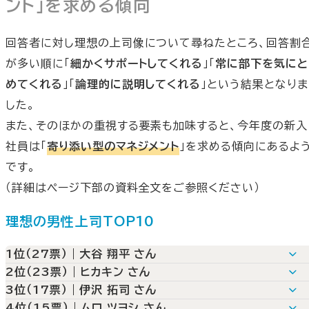
ント」を求める傾向
回答者に対し理想の上司像について尋ねたところ、回答割
が多い順に「
細かくサポートしてくれる
」「
常に部下を気にと
めてくれる
」「
論理的に説明してくれる
」という結果となりま
した。
また、そのほかの重視する要素も加味すると、今年度の新入
社員は「
寄り添い型のマネジメント
」を求める傾向にあるよ
です。
（詳細はページ下部の資料全文をご参照ください）
理想の男性上司TOP10
1位（27票）｜大谷 翔平 さん
2位（23票）｜ヒカキン さん
人格者だと思うから
3位（17票）｜伊沢 拓司 さん
熱心かつ丁寧に教えてくれそうだから
プロ意識が高く憧れの上司となりそうだから
4位（15票）｜ムロ ツヨシ さん