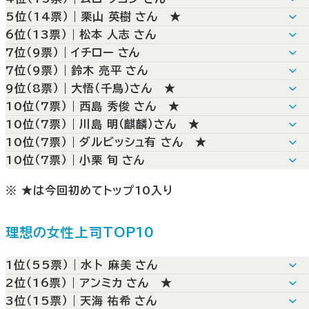
期待に応える成果を出しそう、憧れの存在として同
誰に対しても優しいから
仕事の内容を論理的に説明してくれそうだから
5位（14票）｜栗山 英樹 さん ★
職場にいて欲しい
仕事にこだわりを持って取り組んでいるから
自ら新しいことにチャレンジしている
優しく指導してくれそう
6位（13票）｜松本 人志 さん
個人の能力もさることながら、チームに存在するだ
優しいイメージがあるから
知識の豊富さから努力家だと思うため、それを見習
部下の面倒見が良さそう
Ｚ世代を部下に持つのに適応している
7位（9票）｜イチロー さん
で周りへの影響を与える
て自身もともに頑張れると思うから
雰囲気は和やかだが、ダメなことはダメだと教えて
１人１人を尊重して、丁重に接してくれそう
メリハリがしっかりとしてそう
7位（9票）｜鈴木 亮平 さん
人を引っ張り纏めるカリスマ性がある
働く上での連絡事項や指摘を分かりやすく伝えてく
れそう
メンバーの個性に合わせて力を引き出してくれそう
部下思いな感じがするから
プロ意識など教えてくれそう
9位（8票）｜大悟（千鳥）さん ★
れそうだから
辛いことがあっても笑ってやり過ごせる
だから
ユーモアと実力を兼ね備えているから
行動で示してくれそうだから
優しそうだから
10位（7票）｜西島 秀俊 さん ★
部下を信じてくれそう。成長のための方法を一緒に
ミスをしたらしっかり指導してくれそうで、プライベ
誰にでも平等に接してくれそうだからです
家庭と仕事を掛け持つ優しいイメージ
プライベートまで仲良くしてくれそう
10位（7票）｜川島 明（麒麟）さん ★
考えてくれそう
トでは優しそう
基本は自助努力を促し、重要な局面ではしっかりと
頼りになる、話しやすそう、相談にのってくれそう、
多くのことについて、経験豊富
厳しさもありつつ、面倒見が良さそうだから
10位（7票）｜ダルビッシュ有 さん ★
いてくれそうだから
しく指導してくれそう
日常生活におけることも相談でき、かつ尊敬できそ
同じ立場に立って指導してくれそうだから
厳しく叱ってくれそうだし、でもフォローもしてくれ
10位（7票）｜小栗 旬 さん
しっかりとサポートしてくれそうだから
だから
俳優業からモデルまで幅広く活躍されているから、
うだから
ＷＢＣで年下の選手を引っ張って行っている姿をみ
様々な知識があると思ったから
頼れる
感心したから
俳優として色んなチャレンジをしているから
※ ★は今回初めてトップ10入り
多方面で活躍していて知識が豊富そう 相談に親身
サポートしてくれそうだから
優しそうで、部下思いそうだから
寄り添ってくれそう
向上心が非常に高く、上の立場になっても一緒に学
なんでもスマートにこなしそうだから
理想の女性上司TOP10
習し、成長する姿を見せてくれそうだから
1位（55票）｜水卜 麻美 さん
2位（16票）｜アンミカ さん ★
優しくて丁寧に物事を教えてくれる印象が強いため
3位（15票）｜天海 祐希 さん