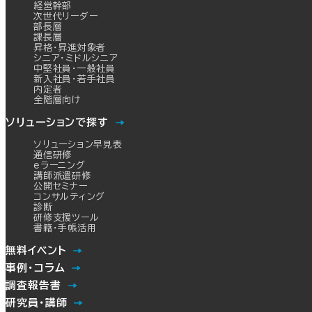
経営幹部
次世代リーダー
部長層
課長層
昇格・昇進対象者
シニア・ミドルシニア
中堅社員・一般社員
新入社員・若手社員
内定者
全階層向け
ソリューションで探す
ソリューション早見表
通信研修
eラーニング
講師派遣研修
公開セミナー
コンサルティング
診断
研修支援ツール
書籍・手帳活用
無料イベント
事例・コラム
調査報告書
研究員・講師