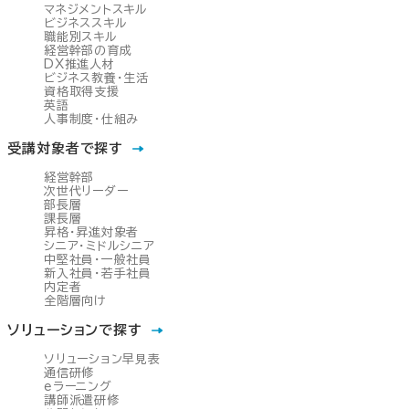
マネジメントスキル
ビジネススキル
職能別スキル
経営幹部の育成
DX推進人材
ビジネス教養・生活
資格取得支援
英語
人事制度・仕組み
受講対象者で探す
経営幹部
次世代リーダー
部長層
課長層
昇格・昇進対象者
シニア・ミドルシニア
中堅社員・一般社員
新入社員・若手社員
内定者
全階層向け
ソリューションで探す
ソリューション早見表
通信研修
eラーニング
講師派遣研修