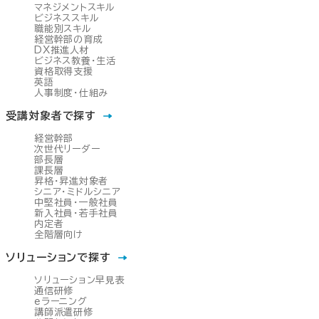
マネジメントスキル
ビジネススキル
職能別スキル
経営幹部の育成
DX推進人材
ビジネス教養・生活
資格取得支援
英語
人事制度・仕組み
受講対象者で探す
経営幹部
次世代リーダー
部長層
課長層
昇格・昇進対象者
シニア・ミドルシニア
中堅社員・一般社員
新入社員・若手社員
内定者
全階層向け
ソリューションで探す
ソリューション早見表
通信研修
eラーニング
講師派遣研修