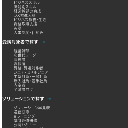
ビジネススキル
職能別スキル
経営幹部の育成
DX推進人材
ビジネス教養・生活
資格取得支援
英語
人事制度・仕組み
受講対象者で探す
経営幹部
次世代リーダー
部長層
課長層
昇格・昇進対象者
シニア・ミドルシニア
中堅社員・一般社員
新入社員・若手社員
内定者
全階層向け
ソリューションで探す
ソリューション早見表
通信研修
eラーニング
講師派遣研修
公開セミナー