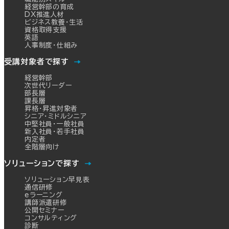
経営幹部の育成
DX推進人材
ビジネス教養・生活
資格取得支援
英語
人事制度・仕組み
受講対象者で探す
経営幹部
次世代リーダー
部長層
課長層
昇格・昇進対象者
シニア・ミドルシニア
中堅社員・一般社員
新入社員・若手社員
内定者
全階層向け
ソリューションで探す
ソリューション早見表
通信研修
eラーニング
講師派遣研修
公開セミナー
コンサルティング
診断