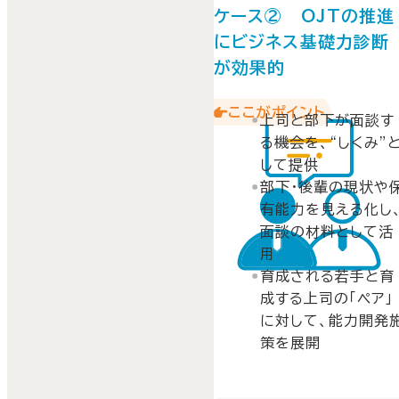
ケース② OJTの推進
にビジネス基礎力診断
が効果的
ここがポイント
上司と部下が面談す
る機会を、“しくみ”
して提供
部下・後輩の現状や
有能力を見える化し
面談の材料として活
用
育成される若手と育
成する上司の「ペア」
に対して、能力開発
策を展開