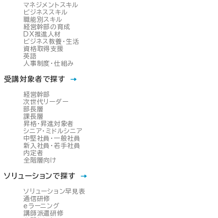
マネジメントスキル
ビジネススキル
職能別スキル
経営幹部の育成
DX推進人材
ビジネス教養・生活
資格取得支援
英語
人事制度・仕組み
受講対象者で探す
経営幹部
次世代リーダー
部長層
課長層
昇格・昇進対象者
シニア・ミドルシニア
中堅社員・一般社員
新入社員・若手社員
内定者
全階層向け
ソリューションで探す
ソリューション早見表
通信研修
eラーニング
講師派遣研修