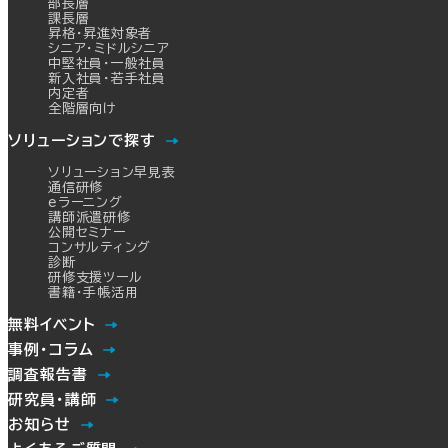
部長層
課長層
昇格・昇進対象者
シニア・ミドルシニア
中堅社員・一般社員
新入社員・若手社員
内定者
全階層向け
ソリューションで探す
ソリューション早見表
通信研修
eラーニング
講師派遣研修
公開セミナー
コンサルティング
診断
研修支援ツール
書籍・手帳活用
無料イベント
事例・コラム
調査報告書
研究員・講師
お知らせ