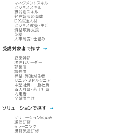
マネジメントスキル
ビジネススキル
職能別スキル
経営幹部の育成
DX推進人材
ビジネス教養・生活
資格取得支援
英語
人事制度・仕組み
受講対象者で探す
経営幹部
次世代リーダー
部長層
課長層
昇格・昇進対象者
シニア・ミドルシニア
中堅社員・一般社員
新入社員・若手社員
内定者
全階層向け
ソリューションで探す
ソリューション早見表
通信研修
eラーニング
講師派遣研修