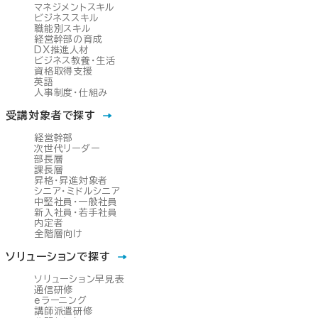
マネジメントスキル
ビジネススキル
職能別スキル
経営幹部の育成
DX推進人材
ビジネス教養・生活
資格取得支援
英語
人事制度・仕組み
受講対象者で探す
経営幹部
次世代リーダー
部長層
課長層
昇格・昇進対象者
シニア・ミドルシニア
中堅社員・一般社員
新入社員・若手社員
内定者
全階層向け
ソリューションで探す
ソリューション早見表
通信研修
eラーニング
講師派遣研修