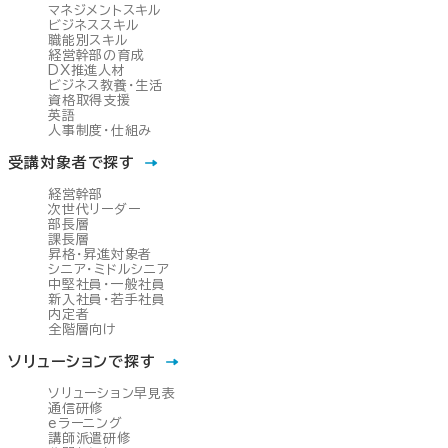
マネジメントスキル
ビジネススキル
職能別スキル
経営幹部の育成
DX推進人材
ビジネス教養・生活
資格取得支援
英語
人事制度・仕組み
受講対象者で探す
経営幹部
次世代リーダー
部長層
課長層
昇格・昇進対象者
シニア・ミドルシニア
中堅社員・一般社員
新入社員・若手社員
内定者
全階層向け
ソリューションで探す
ソリューション早見表
通信研修
eラーニング
講師派遣研修