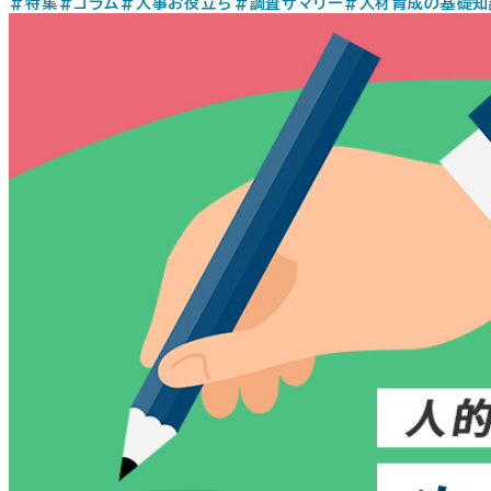
#特集
#コラム
#人事お役立ち
#調査サマリー
#人材育成の基礎知