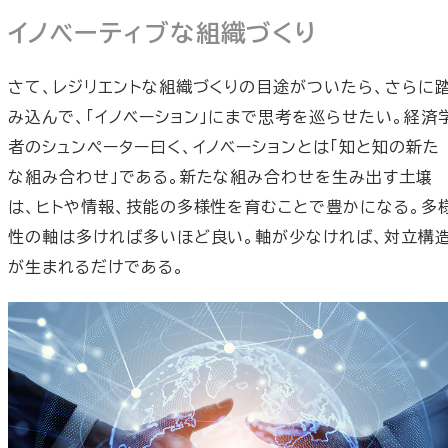
イノベーティブな組織づくり
さて、レジリエントな組織づくりの目途がついたら、さらに
み込んで、「イノベーション」にまで思考を巡らせたい。経済
者のシュンペーター曰く、イノベーションとは「知と知の新た
な組み合わせ」である。新たな組み合わせを生み出す土壌
は、ヒトや情報、技能の多様性を育むことで豊かになる。多
性の軸は多ければ多いほど良い。軸が少なければ、対立構
が生まれるだけである。
とはいえ、知と知を組み合わせる過程では、ある程度の葛
や対立は起こり得る。
大事なことは、人間関係上の対立を最
小化しつつ、発想や構想レベルでの対立を大きくすること。
そのためには、協働して互いを知ること、互いを尊重し合う
ことが必要だ。