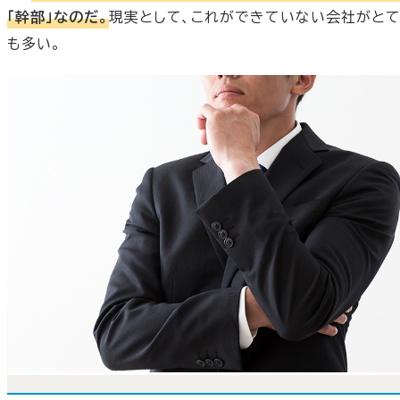
「幹部」なのだ。
現実として、これができていない会社がと
も多い。
さらに、強い会社は、KPI（Key Performance
Indicator: 重要業績評価指標)が明確で、業務の統廃合
組織改編が頻繁に行われている。KPIが不明確な組織では
その前提となる目的（つまりパーパス）が共有されていない
ことが多い。「何のために何をどこまでやるのか」が曖昧な
だ。そして、仕事が人に付く状態が続き、既存の体制や仕組
みが保持され続ける。
今後、私たちの社会は新たな危機を迎え続けるだろう。備え
るべきことと変えるべきことを見極めて、意思決定を重ね
いかなければならない。