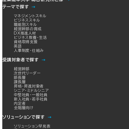
テーマで探す
マネジメントスキル
ビジネススキル
職能別スキル
経営幹部の育成
DX推進人材
ビジネス教養・生活
資格取得支援
英語
人事制度・仕組み
受講対象者で探す
経営幹部
次世代リーダー
部長層
課長層
昇格・昇進対象者
シニア・ミドルシニア
中堅社員・一般社員
新入社員・若手社員
内定者
全階層向け
ソリューションで探す
ソリューション早見表