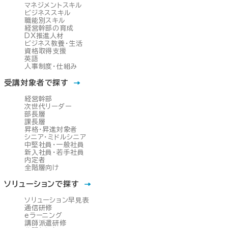
マネジメントスキル
ビジネススキル
職能別スキル
経営幹部の育成
DX推進人材
ビジネス教養・生活
資格取得支援
英語
人事制度・仕組み
受講対象者で探す
経営幹部
次世代リーダー
部長層
課長層
昇格・昇進対象者
シニア・ミドルシニア
中堅社員・一般社員
新入社員・若手社員
内定者
全階層向け
ソリューションで探す
ソリューション早見表
通信研修
eラーニング
講師派遣研修