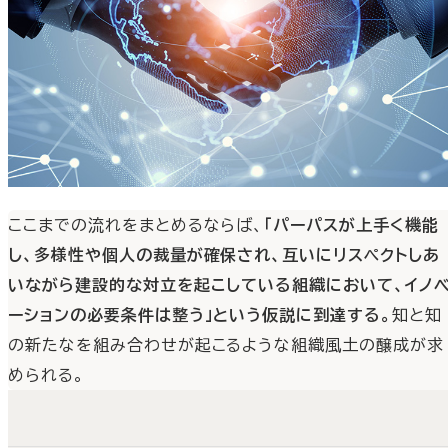
また、イノベーションの具現化にあたっては、個人の創意工
を最大限に発揮させること、いわば遠心力を自在に働かせ
ことが重要だ。かたや、遠心力はしっかりとした求心力があ
ってこそ初めてその力が最大化される。組織における最大
求心力はパーパスである。
ここまでの流れをまとめるならば、
「パーパスが上手く機能
し、多様性や個人の裁量が確保され、互いにリスペクトしあ
いながら建設的な対立を起こしている組織において、イノ
ーションの必要条件は整う」という仮説に到達する。
知と知
の新たなを組み合わせが起こるような組織風土の醸成が求
められる。