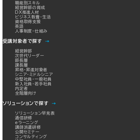
職能別スキル
経営幹部の育成
DX推進人材
ビジネス教養・生活
資格取得支援
英語
人事制度・仕組み
受講対象者で探す
経営幹部
次世代リーダー
部長層
課長層
昇格・昇進対象者
シニア・ミドルシニア
中堅社員・一般社員
新入社員・若手社員
内定者
全階層向け
ソリューションで探す
ソリューション早見表
通信研修
eラーニング
講師派遣研修
公開セミナー
コンサルティング