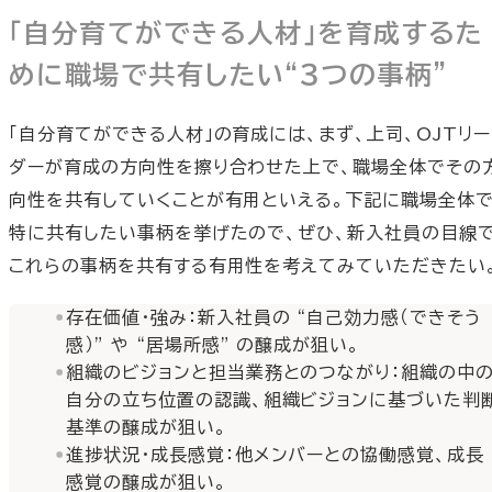
「自分育てができる人材」を育成するた
めに職場で共有したい“３つの事柄”
「自分育てができる人材」の育成には、まず、上司、OJTリー
ダーが育成の方向性を擦り合わせた上で、職場全体でその
向性を共有していくことが有用といえる。下記に職場全体
特に共有したい事柄を挙げたので、ぜひ、新入社員の目線
これらの事柄を共有する有用性を考えてみていただきたい
存在価値・強み：新入社員の “自己効力感（できそう
感）” や “居場所感” の醸成が狙い。
組織のビジョンと担当業務とのつながり：組織の中
自分の立ち位置の認識、組織ビジョンに基づいた判
基準の醸成が狙い。
進捗状況・成長感覚：他メンバーとの協働感覚、成長
感覚の醸成が狙い。