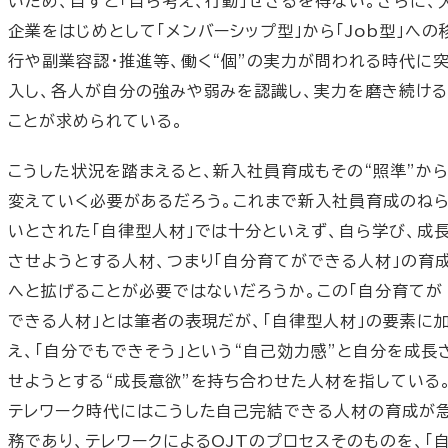
いため、自ずと「自ら考え、行動」せざるを得ない。さらに、
企業をはじめとして「メンバーシップ型」から「Job型」への
行や副業容認・推進等、働く“個”の実力が問われる時代に
入し、各人が自分の強みや弱みを認識し、実力を磨き続ける
ことが求められている。
こうした状況を踏まえると、新入社員育成もその“照準”か
変えていく必要があるだろう。これまで新入社員育成のね
いとされた「自律型人材」では十分といえず、自ら学び、成
させようとする人材、つまり「自分育てができる人材」の育
へと拡げることが必要ではないだろうか。この「自分育てが
できる人材」とは筆者の表現だが、「自律型人材」の要素に
え、「自分でもできそう」という“自己効力感”と自分を成長
せようとする“成長意欲”を持ち合わせた人材を指している
テレワーク時代にはこうした自己完結できる人材の育成が
務であり、テレワークによるOJTのプロセスそのものを、「