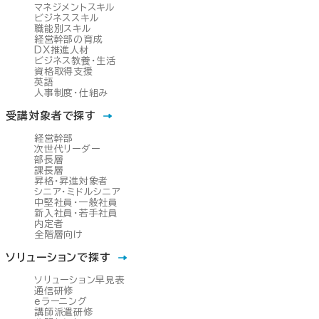
マネジメントスキル
ビジネススキル
職能別スキル
経営幹部の育成
DX推進人材
ビジネス教養・生活
資格取得支援
英語
人事制度・仕組み
受講対象者で探す
経営幹部
次世代リーダー
部長層
課長層
昇格・昇進対象者
シニア・ミドルシニア
中堅社員・一般社員
新入社員・若手社員
内定者
全階層向け
ソリューションで探す
ソリューション早見表
通信研修
eラーニング
講師派遣研修