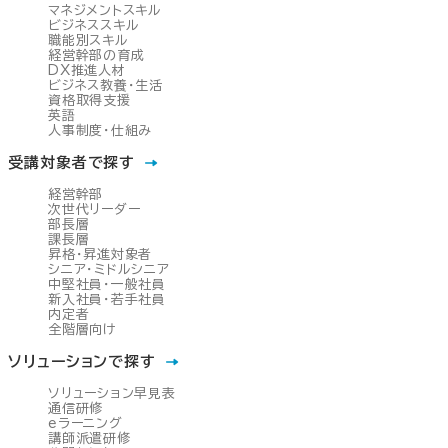
マネジメントスキル
ビジネススキル
職能別スキル
経営幹部の育成
DX推進人材
ビジネス教養・生活
資格取得支援
英語
人事制度・仕組み
受講対象者で探す
経営幹部
次世代リーダー
部長層
課長層
昇格・昇進対象者
シニア・ミドルシニア
中堅社員・一般社員
新入社員・若手社員
内定者
全階層向け
ソリューションで探す
ソリューション早見表
通信研修
eラーニング
講師派遣研修