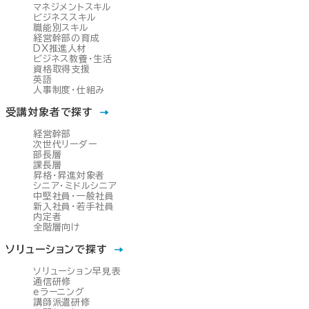
マネジメントスキル
ビジネススキル
職能別スキル
経営幹部の育成
DX推進人材
ビジネス教養・生活
資格取得支援
英語
人事制度・仕組み
受講対象者で探す
経営幹部
次世代リーダー
部長層
課長層
昇格・昇進対象者
シニア・ミドルシニア
中堅社員・一般社員
新入社員・若手社員
内定者
全階層向け
ソリューションで探す
ソリューション早見表
通信研修
eラーニング
講師派遣研修