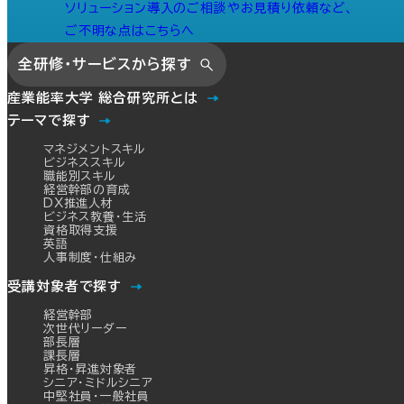
ソリューション導入のご相談やお見積り依頼など、
ご不明な点はこちらへ
全研修・サービスから探す
産業能率大学 総合研究所とは
テーマで探す
マネジメントスキル
ビジネススキル
職能別スキル
経営幹部の育成
DX推進人材
ビジネス教養・生活
資格取得支援
英語
人事制度・仕組み
受講対象者で探す
経営幹部
次世代リーダー
部長層
課長層
昇格・昇進対象者
シニア・ミドルシニア
中堅社員・一般社員